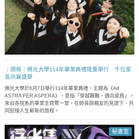
｜頭條｜佛光大學114年畢業典禮隆重舉行 千位家
長共襄盛舉
佛光大學於6月7日舉行114年畢業典禮，主題為《Ad
ASTRA PER ASPERA》，意指「穿越艱難，邁向星辰」。
來自各院系的畢業生齊聚一堂，在師長與親友的見證下，共
同迎接人生嶄新的旅程。
秘書室