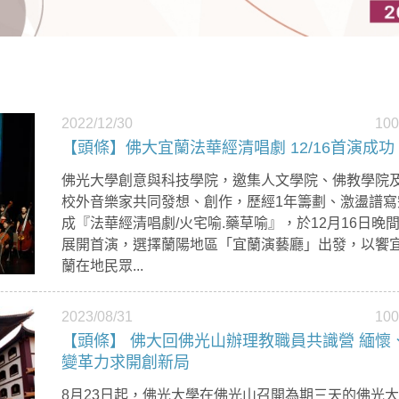
2022/12/30
10
【頭條】佛大宜蘭法華經清唱劇 12/16首演成功
佛光大學創意與科技學院，邀集人文學院、佛教學院
校外音樂家共同發想、創作，歷經1年籌劃、激盪譜寫
成『法華經清唱劇/火宅喻.藥草喻』，於12月16日晚
展開首演，選擇蘭陽地區「宜蘭演藝廳」出發，以饗
蘭在地民眾...
2023/08/31
10
【頭條】 佛大回佛光山辦理教職員共識營 緬懷
變革力求開創新局
8月23日起，佛光大學在佛光山召開為期三天的佛光