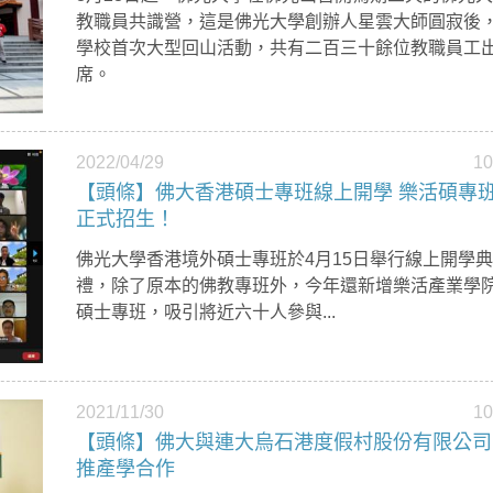
教職員共識營，這是佛光大學創辦人星雲大師圓寂後
學校首次大型回山活動，共有二百三十餘位教職員工
席。
2022/04/29
1
【頭條】佛大香港碩士專班線上開學 樂活碩專
正式招生！
佛光大學香港境外碩士專班於4月15日舉行線上開學典
禮，除了原本的佛教專班外，今年還新增樂活產業學
碩士專班，吸引將近六十人參與...
2021/11/30
1
【頭條】佛大與連大烏石港度假村股份有限公司
推產學合作